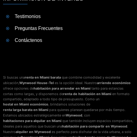
Testimonios
Preguntas Frecuentes
Contáctenos
Si buscas una
renta en Miami barata
que combine comodidad y excelente
ubicación,
Wynwood House-Tel
es la opción ideal. Nuestro
arriendo económico
ofrece opciones de
habitación para arrendar en Miami
tanto para estancias
cortas como largas, y disponemos de
renta de habitación en Miami
en formato
compartido, adaptado a todo tipo de presupuesto. Como un
hostal en Miami económico
, brindamos soluciones de
renta larga barata en Miami
para quienes planean quedarse por más tiempo.
Estamos ubicados estratégicamente en
Wynwood
, con
habitaciones para alquilar en Miami
que también incluyen espacios compartidos,
ideales para aquellos que buscan una
habitación para compartir en Wynwood
.
Nuestro
alquiler en Wynwood
es perfecto para disfrutar de la vida urbana, a solo